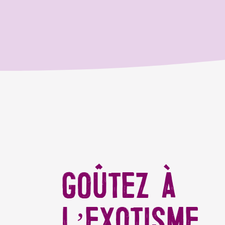
GOÛTEZ À
L’EXOTISME