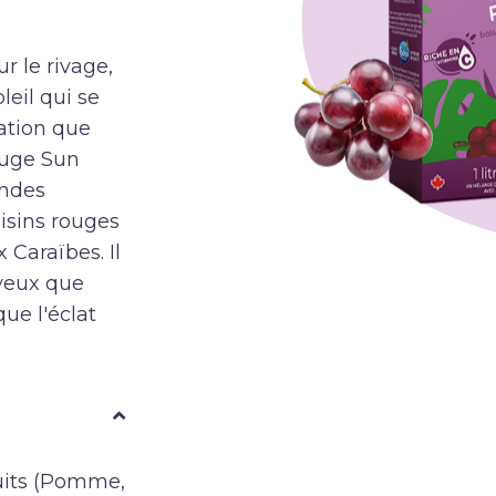
r le rivage,
leil qui se
sation que
rouge Sun
ondes
isins rouges
 Caraïbes. Il
oyeux que
ue l'éclat
ruits (Pomme,