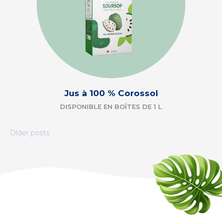
Jus à 100 % Corossol
DISPONIBLE EN BOÎTES DE 1 L
Posts
Older posts
navigation