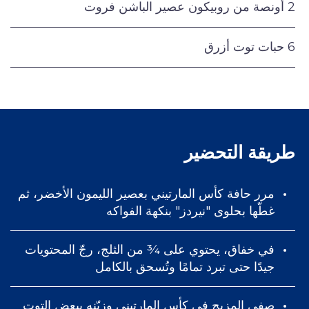
2 أونصة من روبيكون عصير الباشن فروت
6 حبات توت أزرق
طريقة التحضير
مرر حافة كأس المارتيني بعصير الليمون الأخضر، ثم
غطّها بحلوى "نيردز" بنكهة الفواكه
في خفاق، يحتوي على ¾ من الثلج، رجّ المحتويات
جيدًا حتى تبرد تمامًا وتُسحق بالكامل
صفي المزيج في كأس المارتيني وزيّنه ببعض التوت