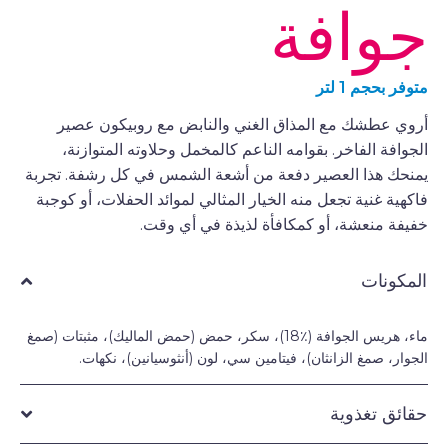
جوافة
متوفر بحجم 1 لتر
أروي عطشك مع المذاق الغني والنابض مع روبيكون عصير
الجوافة الفاخر. بقوامه الناعم كالمخمل وحلاوته المتوازنة،
يمنحك هذا العصير دفعة من أشعة الشمس في كل رشفة. تجربة
فاكهية غنية تجعل منه الخيار المثالي لموائد الحفلات، أو كوجبة
خفيفة منعشة، أو كمكافأة لذيذة في أي وقت.
المكونات
ماء، هريس الجوافة (٪18)، سكر، حمض (حمض الماليك)، مثبتات (صمغ
الجوار، صمغ الزانثان)، فيتامين سي، لون (أنثوسيانين)، نكهات.
حقائق تغذوية