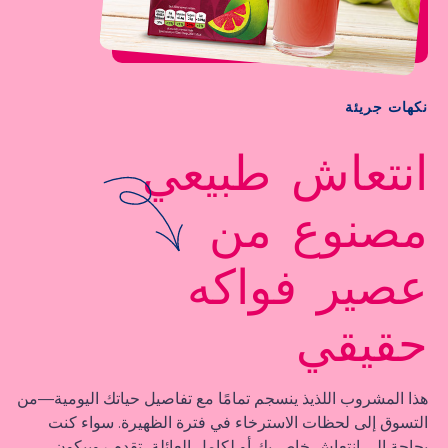
نكهات جريئة
انتعاش طبيعي
مصنوع من
عصير فواكه
حقيقي
هذا المشروب اللذيذ ينسجم تمامًا مع تفاصيل حياتك اليومية—من
التسوق إلى لحظات الاسترخاء في فترة الظهيرة. سواء كنت
بحاجة إلى انتعاش خاص بك أو لكامل العائلة، تقدم روبيكون